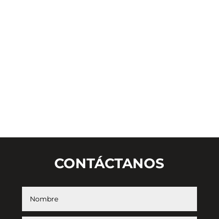
CONTÁCTANOS