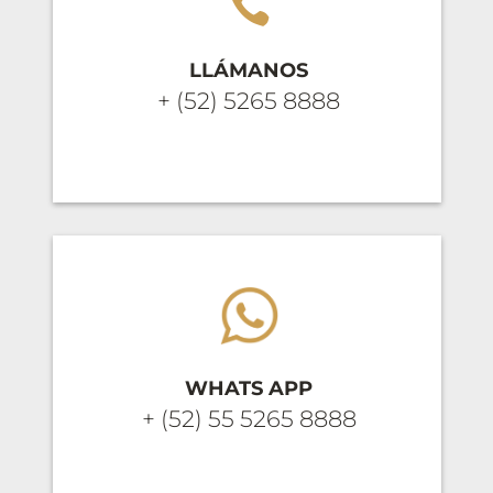

LLÁMANOS
+ (52) 5265 8888
WHATS APP
+ (52) 55 5265 8888